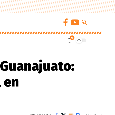
9
 Guanajuato:
l en