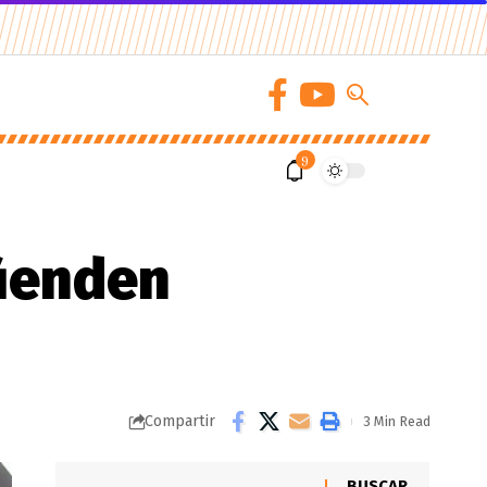
9
fienden
m
Compartir
3 Min Read
BUSCAR