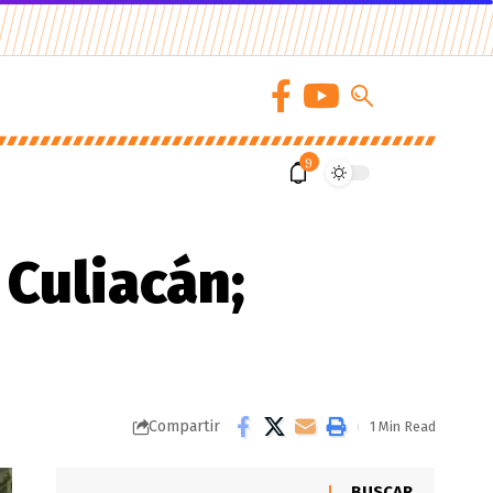
9
Culiacán;
Compartir
1 Min Read
BUSCAR