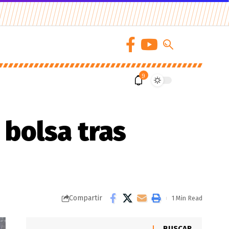
9
 bolsa tras
Compartir
1 Min Read
BUSCAR