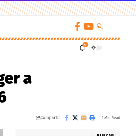
9
ger a
6
Compartir
2 Min Read
BUSCAR