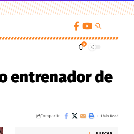
9
mo entrenador de
Compartir
1 Min Read
BUSCAR