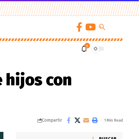
9
 hijos con
Compartir
1 Min Read
BUSCAR