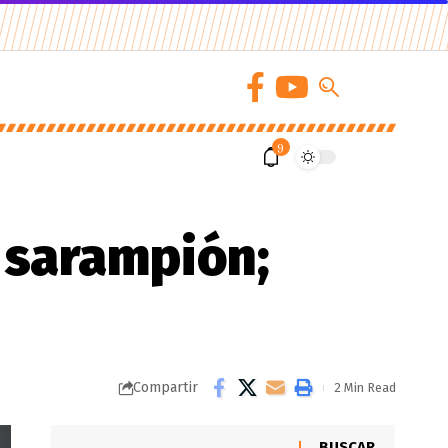
9
 sarampión;
Compartir
2 Min Read
BUSCAR