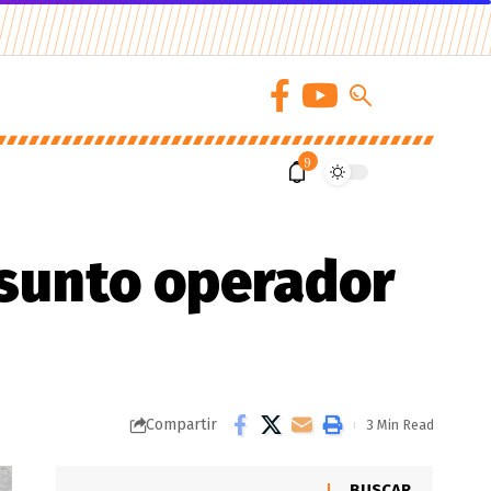
9
resunto operador
Compartir
3 Min Read
BUSCAR