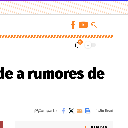
9
de a rumores de
Compartir
1 Min Read
BUSCAR