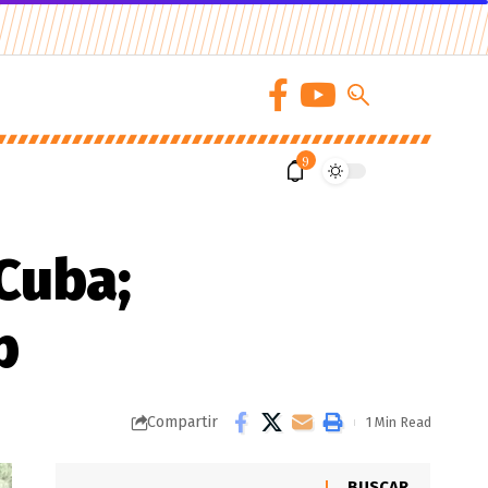
9
Cuba;
p
Compartir
1 Min Read
BUSCAR