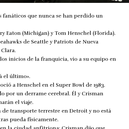
s fanáticos que nunca se han perdido un
ry Eaton (Michigan) y Tom Henschel (Florida).
 Seahawks de Seattle y Patriots de Nueva
 Clara.
los inicios de la franquicia, vio a su equipo en
á el último».
ció a Henschel en el Super Bowl de 1983.
ado por un derrame cerebral. Él y Crisman
arán el viaje.
 de transporte terrestre en Detroit y no está
tras pueda físicamente.
en la ciudad anfitriona; Crisman dijo que