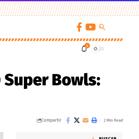
9
0 Super Bowls:
Compartir
2 Min Read
BUSCAR