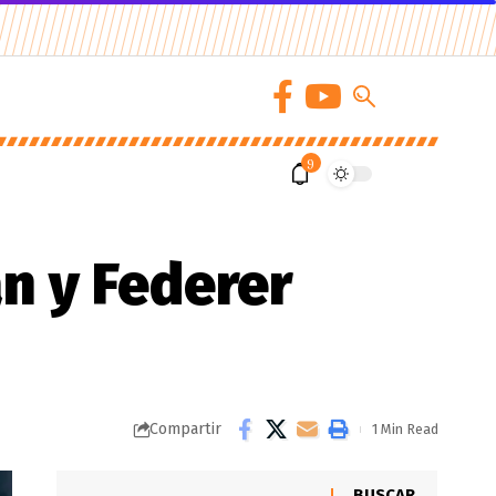
9
n y Federer
Compartir
1 Min Read
BUSCAR