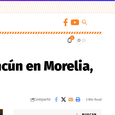
9
ncún en Morelia,
Compartir
3 Min Read
BUSCAR