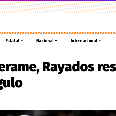
Estatal
Nacional
Internacional
erame, Rayados re
gulo