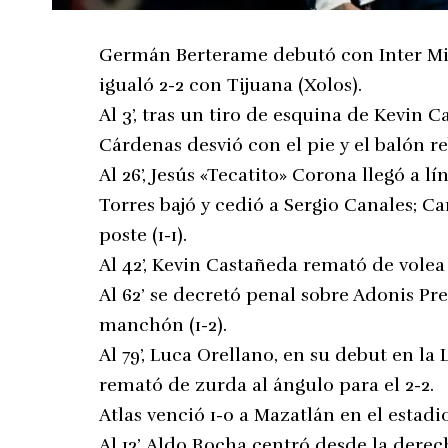
Germán Berterame debutó con Inter Mi
igualó 2-2 con Tijuana (Xolos).
Al 3’, tras un tiro de esquina de Kevin 
Cárdenas desvió con el pie y el balón re
Al 26’, Jesús «Tecatito» Corona llegó a 
Torres bajó y cedió a Sergio Canales; Ca
poste (1-1).
Al 42’, Kevin Castañeda remató de volea 
Al 62’ se decretó penal sobre Adonis Pr
manchón (1-2).
Al 79’, Luca Orellano, en su debut en l
remató de zurda al ángulo para el 2-2.
Atlas venció 1-0 a Mazatlán en el estadio
Al 12’, Aldo Rocha centró desde la dere