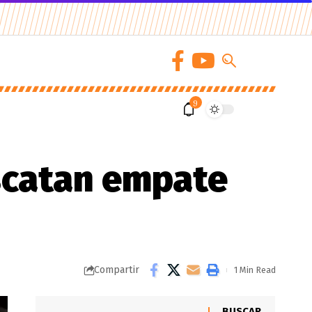
9
scatan empate
Compartir
1 Min Read
BUSCAR