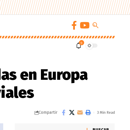
9
as en Europa
iales
Compartir
3 Min Read
BUSCAR