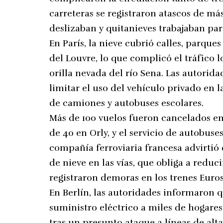
carreteras se registraron atascos de m
deslizaban y quitanieves trabajaban para
En París, la nieve cubrió calles, parqu
del Louvre, lo que complicó el tráfico l
orilla nevada del río Sena. Las autorid
limitar el uso del vehículo privado en l
de camiones y autobuses escolares.
Más de 100 vuelos fueron cancelados en
de 40 en Orly, y el servicio de autobus
compañía ferroviaria francesa advirtió 
de nieve en las vías, que obliga a reduc
registraron demoras en los trenes Eurost
En Berlín, las autoridades informaron q
suministro eléctrico a miles de hogares
tras un presunto ataque a líneas de alta