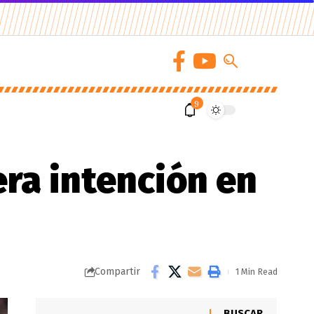
9
era intención en
Compartir
1 Min Read
BUSCAR