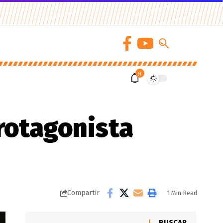
9
protagonista
Compartir
1 Min Read
BUSCAR