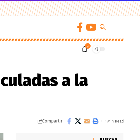
9
culadas a la
Compartir
1 Min Read
BUSCAR