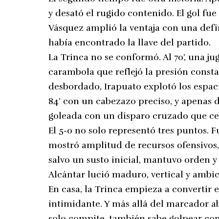
y desató el rugido contenido. El gol fu
Vásquez amplió la ventaja con una defi
había encontrado la llave del partido.
La Trinca no se conformó. Al 70’, una ju
carambola que reflejó la presión const
desbordado, Irapuato explotó los espaci
84’ con un cabezazo preciso, y apenas 
goleada con un disparo cruzado que cer
El 5-0 no solo representó tres puntos. 
mostró amplitud de recursos ofensivos,
salvo un susto inicial, mantuvo orden y
Alcántar lució maduro, vertical y ambic
En casa, la Trinca empieza a convertir 
intimidante. Y más allá del marcador ab
solo compite, también sabe golpear con