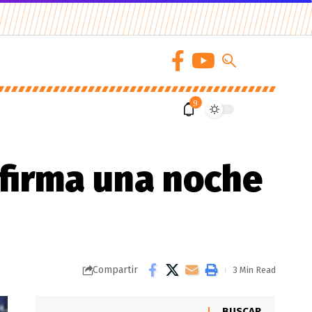
9
 firma una noche
Compartir
3 Min Read
BUSCAR