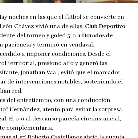
Hay noches en las que el fútbol se convierte en
 León Chávez vivió una de ellas.
Club Deportivo
dente del torneo y goleó 5-0 a
Dorados de
n paciencia y terminó en vendaval.
decidido a imponer condiciones. Desde el
ol territorial, presionó alto y generó las
itante, Jonathan Vaal, evitó que el marcador
ar de intervenciones notables, sosteniendo el
dían red.
es del entretiempo, con una conducción
o” Hernández, atento para evitar la sorpresa.
al. El 0-0 al descanso parecía circunstancial,
rte complementaria.
nas al 57’, Roberto Castellanos abrió la cuenta