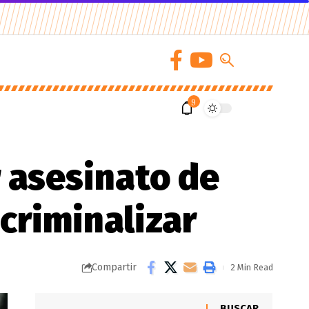
9
r asesinato de
 criminalizar
Compartir
2 Min Read
BUSCAR