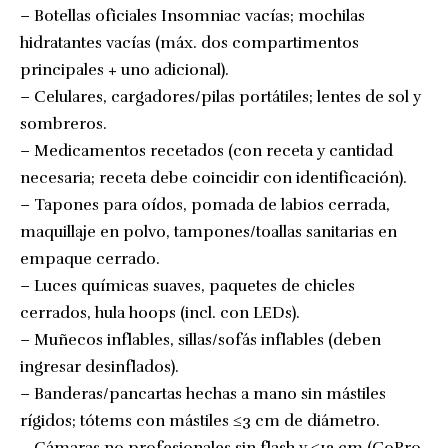
– Botellas oficiales Insomniac vacías; mochilas
hidratantes vacías (máx. dos compartimentos
principales + uno adicional).
– Celulares, cargadores/pilas portátiles; lentes de sol y
sombreros.
– Medicamentos recetados (con receta y cantidad
necesaria; receta debe coincidir con identificación).
– Tapones para oídos, pomada de labios cerrada,
maquillaje en polvo, tampones/toallas sanitarias en
empaque cerrado.
– Luces químicas suaves, paquetes de chicles
cerrados, hula hoops (incl. con LEDs).
– Muñecos inflables, sillas/sofás inflables (deben
ingresar desinflados).
– Banderas/pancartas hechas a mano sin mástiles
rígidos; tótems con mástiles ≤3 cm de diámetro.
– Cámaras no profesionales sin flash y ≤12 cm (GoPro,