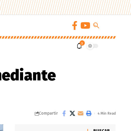
9
mediante
Compartir
4 Min Read
BUSCAR