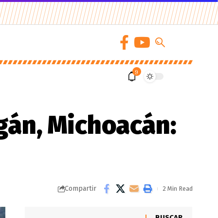
9
gán, Michoacán:
Compartir
2 Min Read
BUSCAR