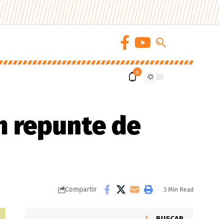
9
n repunte de
Compartir
3 Min Read
BUSCAR