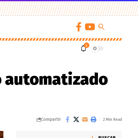
9
o automatizado
Compartir
2 Min Read
BUSCAR