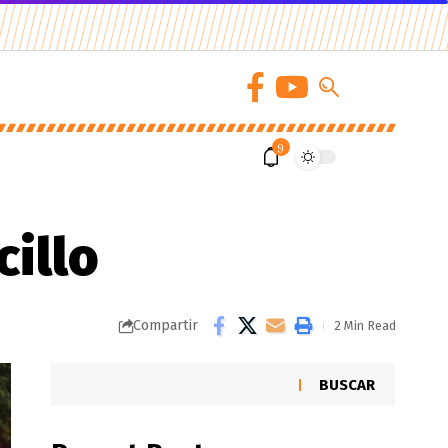
9
cillo
Compartir
2 Min Read
BUSCAR