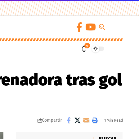
9
renadora tras gol
Compartir
1 Min Read
BUSCAR