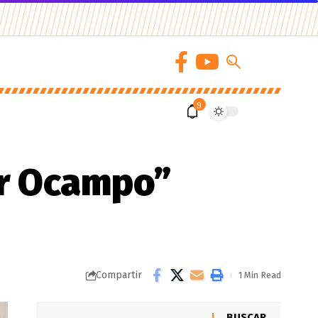
9
or Ocampo”
Compartir
1 Min Read
BUSCAR