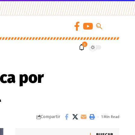
9
ca por
l
Compartir
1 Min Read
BUSCAR