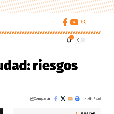
9
iudad: riesgos
Compartir
4 Min Read
BUSCAR