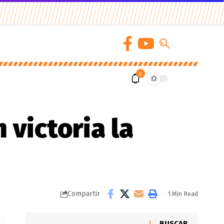
9
 victoria la
Compartir
1 Min Read
BUSCAR