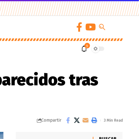
9
arecidos tras
Compartir
3 Min Read
BUSCAR