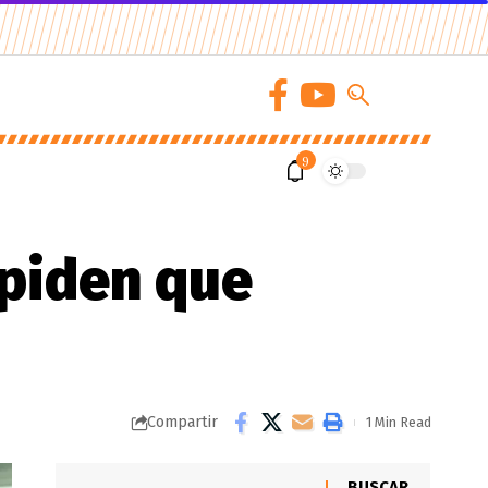
9
 piden que
Compartir
1 Min Read
BUSCAR